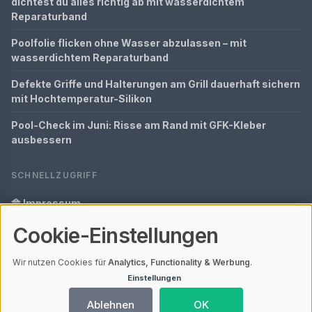
dichtest du alles richtig ab mit wasserdichtem
Reparaturband
Poolfolie flicken ohne Wasser abzulassen – mit
wasserdichtem Reparaturband
Defekte Griffe und Halterungen am Grill dauerhaft sichern
mit Hochtemperatur-Silikon
Pool-Check im Juni: Risse am Rand mit GFK-Kleber
ausbessern
SCHNELLZUGRIFF
Impressum
Cookie-Einstellungen
Datenschutz
Glossar
Wir nutzen Cookies für
Analytics, Functionality & Werbung
.
Einstellungen
Ihre Datenschutzeinstellungen
Ablehnen
OK