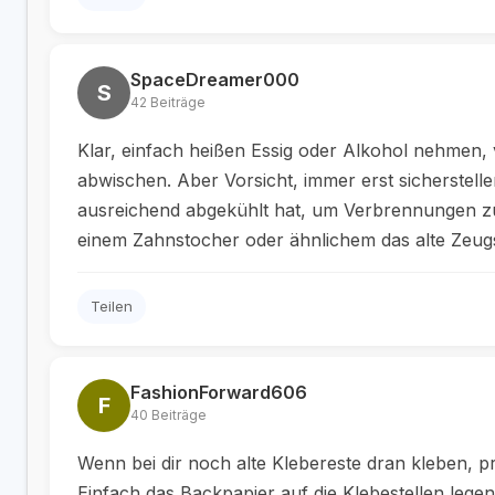
SpaceDreamer000
S
42 Beiträge
Klar, einfach heißen Essig oder Alkohol nehmen, 
abwischen. Aber Vorsicht, immer erst sicherstellen
ausreichend abgekühlt hat, um Verbrennungen z
einem Zahnstocher oder ähnlichem das alte Zeugs 
Teilen
FashionForward606
F
40 Beiträge
Wenn bei dir noch alte Klebereste dran kleben, p
Einfach das Backpapier auf die Klebestellen leg