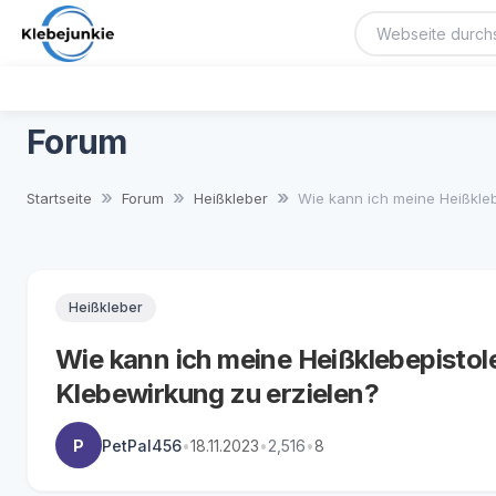
Forum
Startseite
Forum
Heißkleber
Wie kann ich meine Heißklebe
Heißkleber
Wie kann ich meine Heißklebepistole
Klebewirkung zu erzielen?
P
PetPal456
•
18.11.2023
•
2,516
•
8