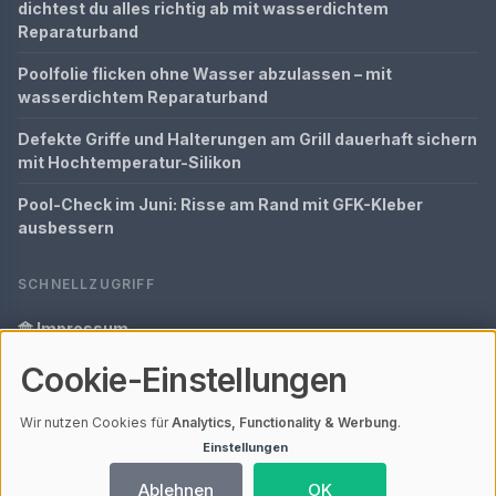
dichtest du alles richtig ab mit wasserdichtem
Reparaturband
Poolfolie flicken ohne Wasser abzulassen – mit
wasserdichtem Reparaturband
Defekte Griffe und Halterungen am Grill dauerhaft sichern
mit Hochtemperatur-Silikon
Pool-Check im Juni: Risse am Rand mit GFK-Kleber
ausbessern
SCHNELLZUGRIFF
Impressum
Cookie-Einstellungen
Datenschutz
Glossar
Wir nutzen Cookies für
Analytics, Functionality & Werbung
.
Einstellungen
Ihre Datenschutzeinstellungen
Ablehnen
OK