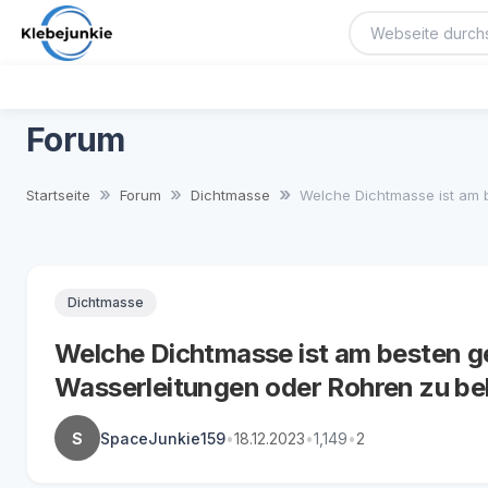
Forum
Startseite
Forum
Dichtmasse
Welche Dichtmasse ist am b
Dichtmasse
Welche Dichtmasse ist am besten g
Wasserleitungen oder Rohren zu b
S
SpaceJunkie159
•
18.12.2023
•
1,149
•
2