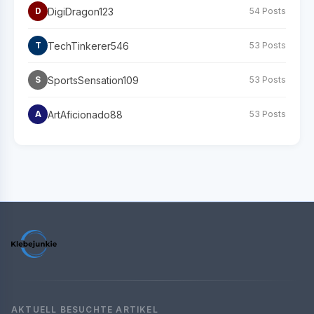
DigiDragon123
D
54 Posts
TechTinkerer546
T
53 Posts
SportsSensation109
S
53 Posts
ArtAficionado88
A
53 Posts
AKTUELL BESUCHTE ARTIKEL