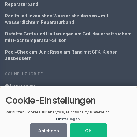
Reparaturband
Poolfolie flicken ohne Wasser abzulassen – mit
wasserdichtem Reparaturband
Defekte Griffe und Halterungen am Grill dauerhaft sichern
mit Hochtemperatur-Silikon
Pool-Check im Juni: Risse am Rand mit GFK-Kleber
ausbessern
SCHNELLZUGRIFF
Impressum
Cookie-Einstellungen
Datenschutz
Glossar
Wir nutzen Cookies für
Analytics, Functionality & Werbung
.
Einstellungen
Ihre Datenschutzeinstellungen
Ablehnen
OK