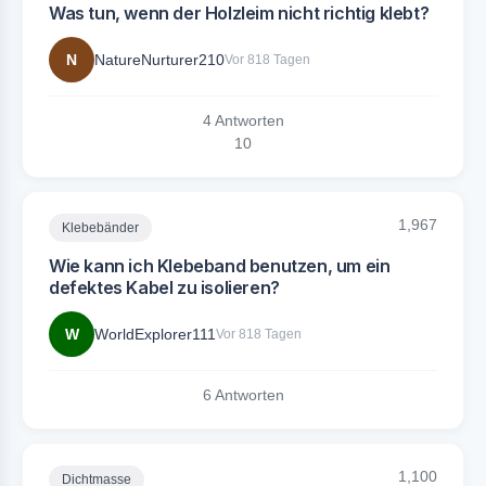
Was tun, wenn der Holzleim nicht richtig klebt?
N
NatureNurturer210
Vor 818 Tagen
4 Antworten
1
0
1,967
Klebebänder
Wie kann ich Klebeband benutzen, um ein
defektes Kabel zu isolieren?
W
WorldExplorer111
Vor 818 Tagen
6 Antworten
1,100
Dichtmasse