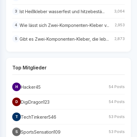
Ist Heißkleber wasserfest und hitzebestä...
3
3,064
Wie lässt sich Zwei-Komponenten-Kleber v...
4
2,953
Gibt es Zwei-Komponenten-Kleber, die leb...
5
2,873
Top Mitglieder
Hacker45
H
54 Posts
DigiDragon123
D
54 Posts
TechTinkerer546
T
53 Posts
SportsSensation109
S
53 Posts