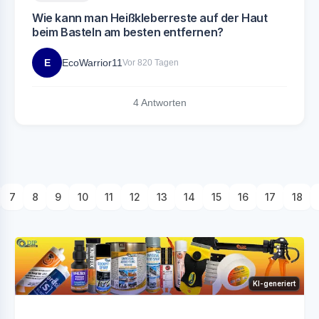
Wie kann man Heißkleberreste auf der Haut
beim Basteln am besten entfernen?
E
EcoWarrior11
Vor 820 Tagen
4 Antworten
7
8
9
10
11
12
13
14
15
16
17
18
KI-generiert