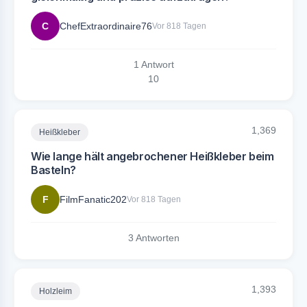
C
ChefExtraordinaire76
Vor 818 Tagen
1 Antwort
1
0
1,369
Heißkleber
Wie lange hält angebrochener Heißkleber beim
Basteln?
F
FilmFanatic202
Vor 818 Tagen
3 Antworten
1,393
Holzleim