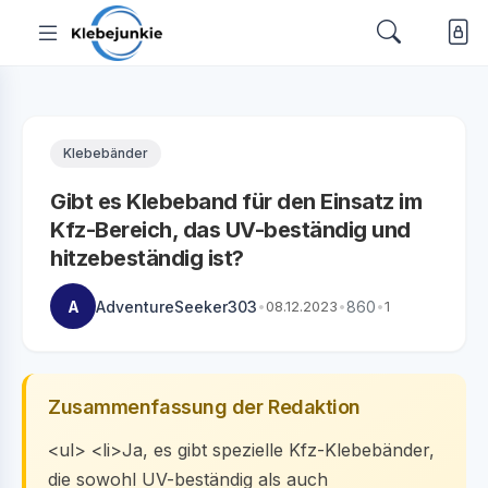
Klebebänder
Gibt es Klebeband für den Einsatz im
Kfz-Bereich, das UV-beständig und
hitzebeständig ist?
A
AdventureSeeker303
•
08.12.2023
•
860
•
1
Zusammenfassung der Redaktion
<ul> <li>Ja, es gibt spezielle Kfz-Klebebänder,
die sowohl UV-beständig als auch