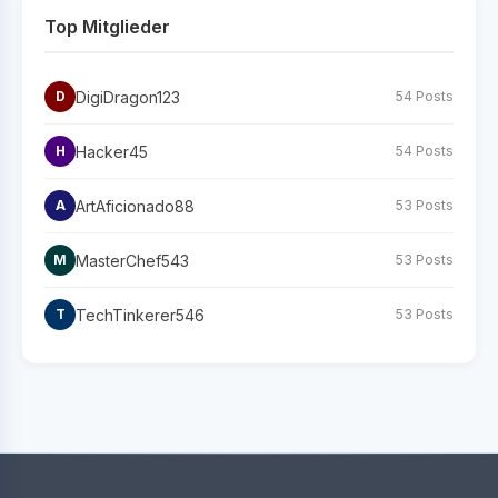
Top Mitglieder
DigiDragon123
D
54 Posts
Hacker45
H
54 Posts
ArtAficionado88
A
53 Posts
MasterChef543
M
53 Posts
TechTinkerer546
T
53 Posts