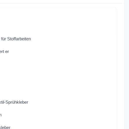
für Stoffarbeiten
rt er
xtil-Sprühkleber
n
kleber