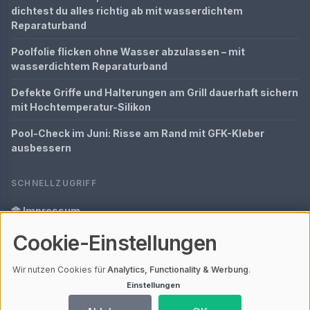
dichtest du alles richtig ab mit wasserdichtem
Reparaturband
Poolfolie flicken ohne Wasser abzulassen – mit
wasserdichtem Reparaturband
Defekte Griffe und Halterungen am Grill dauerhaft sichern
mit Hochtemperatur-Silikon
Pool-Check im Juni: Risse am Rand mit GFK-Kleber
ausbessern
SCHNELLZUGRIFF
Impressum
Cookie-Einstellungen
Datenschutz
Glossar
Wir nutzen Cookies für
Analytics, Functionality & Werbung
.
Einstellungen
Ihre Datenschutzeinstellungen