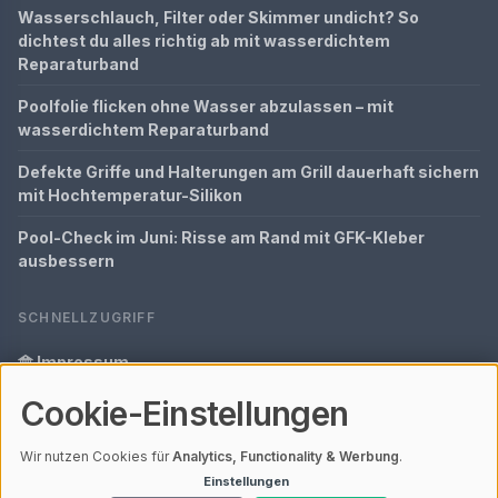
Wasserschlauch, Filter oder Skimmer undicht? So
dichtest du alles richtig ab mit wasserdichtem
Reparaturband
Poolfolie flicken ohne Wasser abzulassen – mit
wasserdichtem Reparaturband
Defekte Griffe und Halterungen am Grill dauerhaft sichern
mit Hochtemperatur-Silikon
Pool-Check im Juni: Risse am Rand mit GFK-Kleber
ausbessern
SCHNELLZUGRIFF
Impressum
Cookie-Einstellungen
Datenschutz
Glossar
Wir nutzen Cookies für
Analytics, Functionality & Werbung
.
Einstellungen
Ihre Datenschutzeinstellungen